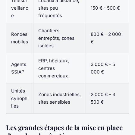
Télésur
Locaux à distance,
veillanc
sites peu
150 € - 500 €
e
fréquentés
Chantiers,
Rondes
800 € - 2 000
entrepôts, zones
mobiles
€
isolées
ERP, hôpitaux,
Agents
3 000 € - 5
centres
SSIAP
000 €
commerciaux
Unités
Zones industrielles,
2 000 € - 3
cynoph
sites sensibles
500 €
iles
Les grandes étapes de la mise en place